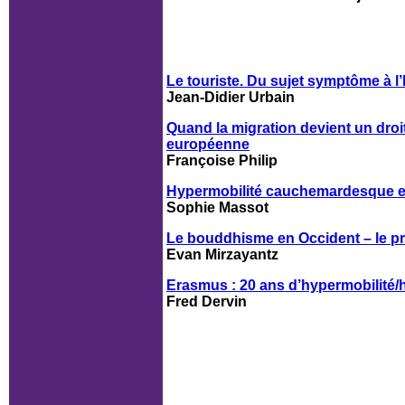
Le touriste. Du sujet symptôme à 
Jean-Didier Urbain
Quand la migration devient un droit
européenne
Françoise Philip
Hypermobilité cauchemardesque entr
Sophie Massot
Le bouddhisme en Occident – le pr
Evan Mirzayantz
Erasmus : 20 ans d’hypermobilité/h
Fred Dervin