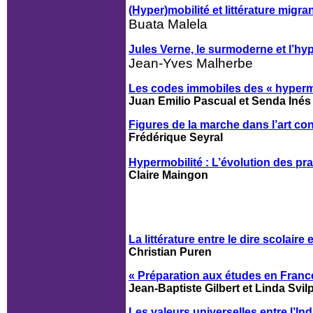
(Hyper)mobilité et littérature mig
Buata Malela
Jules Verne, le surmoderne et l’hy
Jean-Yves Malherbe
Les codes immobiles des « hypermo
Juan Emilio Pascual et Senda Inés
Figures de la marche dans l’art co
Frédérique Seyral
Hypermobilité : L’évolution des pr
Claire Maingon
La littérature entre le dire scolaire e
Christian Puren
« Préparation aux études en France 
Jean-Baptiste Gilbert et Linda Svil
Les valeurs universelles entre l’In