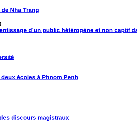
e de Nha Trang
)
rentissage d’un public hétérogène et non captif 
ersité
 de deux écoles à Phnom Penh
s des discours magistraux