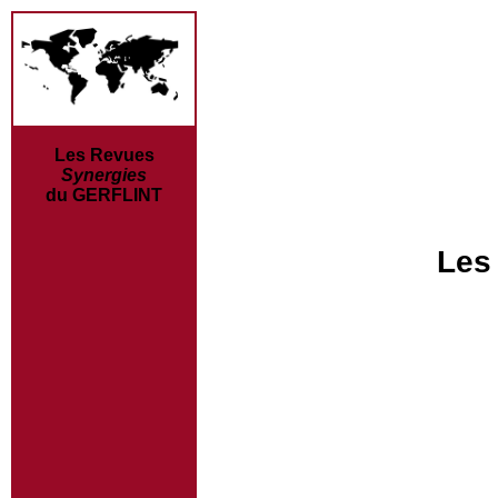
Les Revues
Synergies
du GERFLINT
Les 