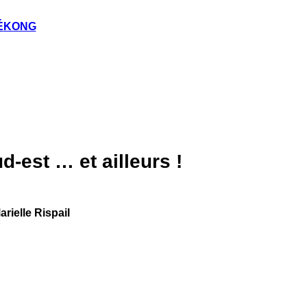
É
KONG
-est … et ailleurs !
ielle Rispail