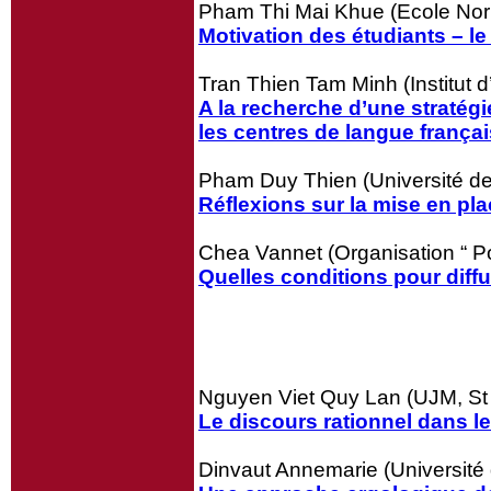
Pham Thi Mai Khue (Ecole Nor
Motivation des étudiants – l
Tran Thien Tam Minh (Institut 
A la recherche d’une stratég
les centres de langue frança
Pham Duy Thien (Université de
Réflexions sur la mise en pla
Chea Vannet (Organisation “ P
Quelles conditions pour diff
Nguyen Viet Quy Lan (UJM, St 
Le discours rationnel dans l
Dinvaut Annemarie (Université