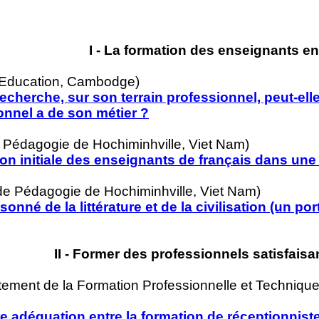
I - La formation des enseignants e
 l’Education, Cambodge)
erche, sur son terrain professionnel, peut-elle
onnel a de son métier ?
e Pédagogie de Hochiminhville, Viet Nam)
tion initiale des enseignants de français dans un
de Pédagogie de Hochiminhville, Viet Nam)
né de la littérature et de la civilisation (un port
II - Former des professionnels satisfaisan
ent de la Formation Professionnelle et Technique –
re adéquation entre la formation de réceptionnist