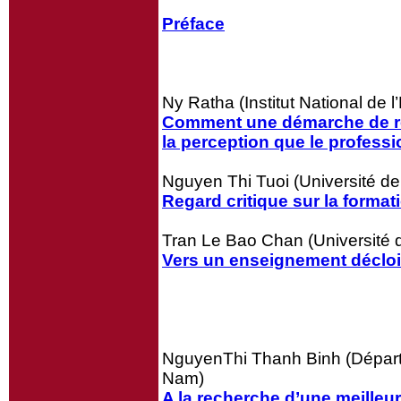
Préface
Ny Ratha (Institut National de
Comment une démarche de rech
la perception que le professi
Nguyen Thi Tuoi (Université d
Regard critique sur la forma
Tran Le Bao Chan (Université 
Vers un enseignement décloison
NguyenThi Thanh Binh (Départem
Nam)
A la recherche d’une meilleu