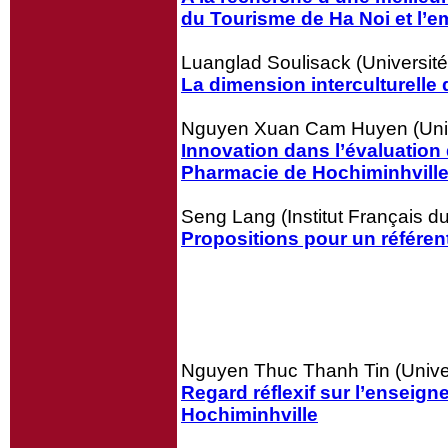
du Tourisme de Ha Noi et l’e
Luanglad Soulisack (Universit
La dimension interculturelle
Nguyen Xuan Cam Huyen (Unive
Innovation dans l’évaluation
Pharmacie de Hochiminhvill
Seng Lang (Institut Français 
Propositions pour un référen
Nguyen Thuc Thanh Tin (Univer
Regard réflexif sur l’enseign
Hochiminhville