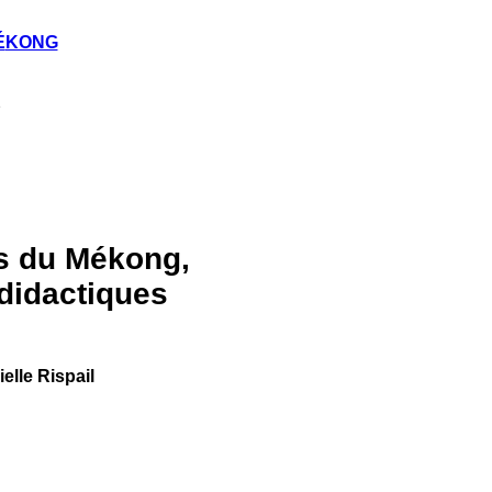
É
KONG
2
ds du Mékong,
 didactiques
lle Rispail