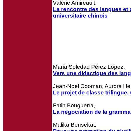
Valérie Amireault,
La rencontre des langues et
universitaire chinois
María Soledad Pérez López,
Vers une didactique des lan
Jean-Noel Cooman, Aurora He
Le projet de classe trilingue
Fatih Bouguerra,
La négociation de la grammai
Malika Bensekat,