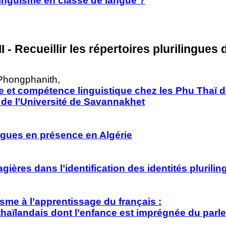
linguisme en classe de langue ?
III - Recueillir les répertoires plurilingue
Phongphanith,
e et compétence linguistique chez les Phu Thaï d
ï de l’Université de Savannakhet
ngues en présence en Algérie
gières dans l’identification des identités plurili
isme à l’apprentissage du français :
thaïlandais dont l’enfance est imprégnée du parl