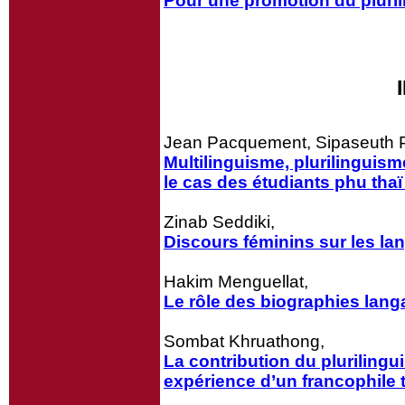
Pour une promotion du pluri
Jean Pacquement, Sipaseuth 
Multilinguisme, plurilinguism
le cas des étudiants phu tha
Zinab Seddiki,
Discours féminins sur les la
Hakim Menguellat,
Le rôle des biographies langa
Sombat Khruathong,
La contribution du plurilingu
expérience d’un francophile 