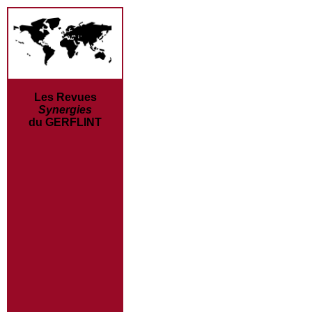
Les Revues
Synergies
du GERFLINT