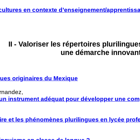
 cultures en contexte d’enseignement/apprentiss
II - Valoriser les répertoires plurilingu
une démarche innovan
gues originaires du Mexique
rnandez,
, un instrument adéquat pour développer une compé
re et les phénomènes plurilingues en lycée prof