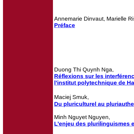
Annemarie Dinvaut, Marielle Ris
Préface
Duong Thi Quynh Nga,
Réflexions sur les interfére
l’institut polytechnique de H
Maciej Smuk,
Du pluriculturel au pluriauth
Minh Nguyet Nguyen,
L’enjeu des plurilinguismes e