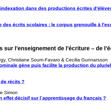
indexation dans des productions écrites d’élèves
e des écrits scolaires : le corpus grenouille à l’
les sur l’enseignement de l’écriture – de l’
argy, Christiane Soum-Favaro & Cecilia Gunnarsson
minale gène puis facilite la production du plurie
 de récits ?
ue Simon
un effet décisif sur l´apprentissage du français ?