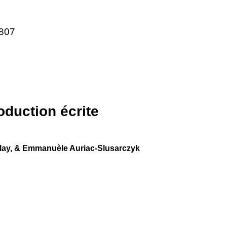
2807
oduction écrite
lay,
&
Emmanuèle Auriac-Slusarczyk