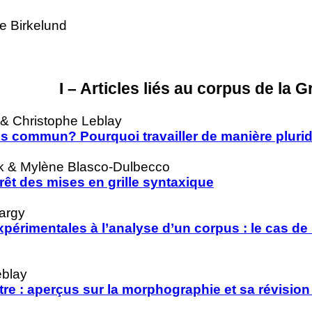
e Birkelund
I – Articles liés au corpus de la G
& Christophe Leblay
us commun? Pourquoi travailler de manière pluridi
k & Mylène Blasco-Dulbecco
térêt des mises en grille syntaxique
argy
érimentales à l’analyse d’un corpus : le cas de 
eblay
utre : aperçus sur la morphographie et sa révision