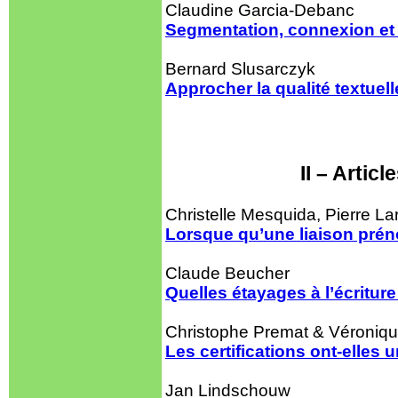
Claudine Garcia-Debanc
Segmentation, connexion et 
Bernard Slusarczyk
Approcher la qualité textuell
II – Artic
Christelle Mesquida, Pierre L
Lorsque qu’une liaison préno
Claude Beucher
Quelles étayages à l’écriture
Christophe Premat & Véroniq
Les certifications ont-elles 
Jan Lindschouw