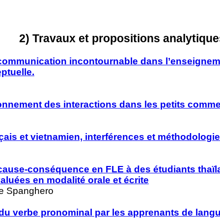
2) Travaux et propositions analytique
e communication incontournable dans l’enseignem
ptuelle.
onnement des interactions dans les petits comme
is et vietnamien, interférences et méthodologie
 cause-conséquence en FLE à des étudiants thaïl
valuées en modalité orale et écrite
lie Spanghero
 du verbe pronominal par les apprenants de langue