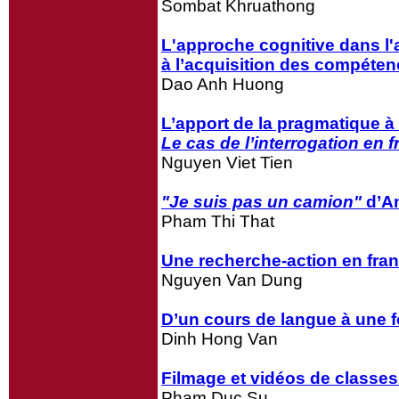
Sombat Khruathong
L'approche cognitive dans l
à l’acquisition des compéten
Dao Anh Huong
L’apport de la pragmatique à
Le cas de l’interrogation en 
Nguyen Viet Tien
"Je suis pas un camion"
d’A
Pham Thi That
Une recherche-action en franç
Nguyen Van Dung
D’un cours de langue à une f
Dinh Hong Van
Filmage et vidéos de classes
Pham Duc Su.