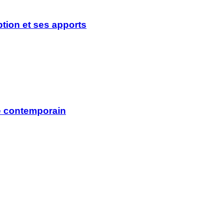
ption et
ses apports
re contemporain