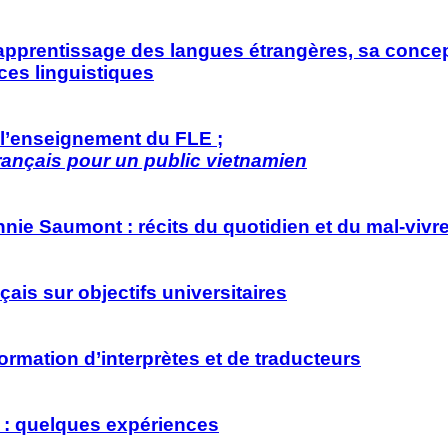
'apprentissage des langues étrangères, sa conce
ces linguistiques
 l’enseignement du FLE ;
français pour un public vietnamien
nnie Saumont : récits du quotidien et du mal-viv
ais sur objectifs universitaires
ormation d’interprètes et de traducteurs
 : quelques expériences