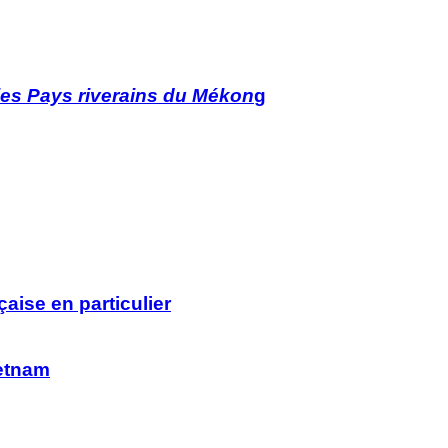
es Pays riverains du Mékon
g
çaise en particulier
ietnam