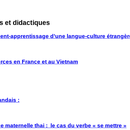
s et didactiques
ent-apprentissage d’une langue-culture étrangèr
rces en France et au Vietnam
andais :
 maternelle thai : le cas du verbe « se mettre »