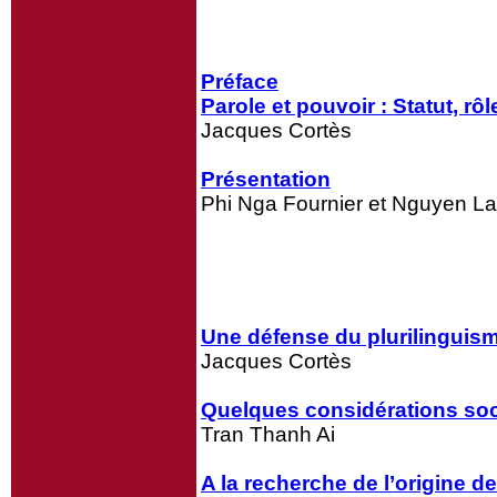
Préface
Parole et pouvoir :
Statut, rôl
Jacques Cortès
Présentation
Phi Nga Fournier et Nguyen L
Une défense du plurilinguisme,
Jacques Cortès
Quelques considérations soc
Tran Thanh Ai
A la recherche de l’origine d