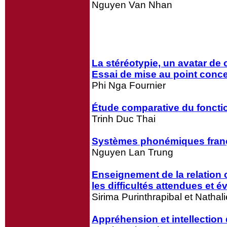
Nguyen Van Nhan
La stéréotypie, un avatar d
Essai de mise au point conce
Phi Nga Fournier
Étude comparative du foncti
Trinh Duc Thai
Systèmes phonémiques frança
Nguyen Lan Trung
Enseignement de la relation
les difficultés attendues et é
Sirima Purinthrapibal et Natha
Appréhension et intellection