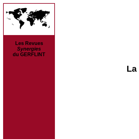
Les Revues
Synergies
du GERFLINT
La