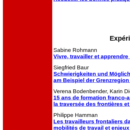
ooo
oooo
Expéri
Sabine Rohmann
Vivre, travailler et apprend
Siegfried Baur
Schwierigkeiten und Möglich
am Beispiel der Grenzregion 
Verena Bodenbender, Karin Di
15 ans de formation franco-a
la traversée des frontières et
Philippe Hamman
Les travailleurs frontaliers 
mobilités de travail
et
enjeux