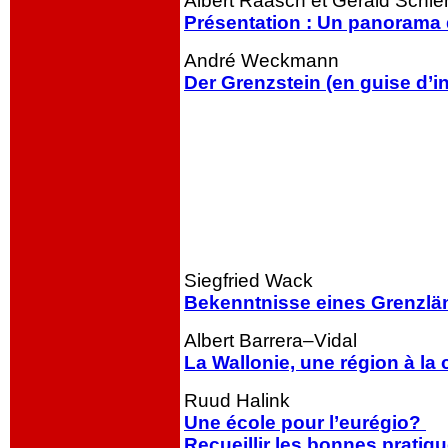
Albert Raasch et Gérald Schl
Présentation : Un panorama d
André Weckmann
Der Grenzstein (en guise d’i
ooo
oooo
Siegfried Wack
Bekenntnisse eines Grenzlä
Albert Barrera–Vidal
La Wallonie, une région à la 
Ruud Halink
Une école pour l’eurégio?
Recueillir les bonnes pratiqu