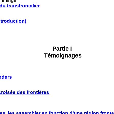
emminger
u transfrontalier
ntroduction)
Partie I
Témoignages
nders
croisée des frontières
es, les assembler en fonction d’une région fronta