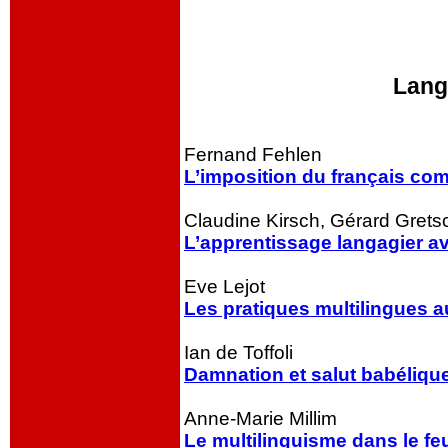
Langu
Fernand Fehlen
L’imposition du français co
Claudine Kirsch, Gérard Grets
L’apprentissage langagier a
Eve Lejot
Les pratiques multilingues 
Ian de Toffoli
Damnation et salut babéliqu
Anne-Marie Millim
Le multilinguisme dans le fe