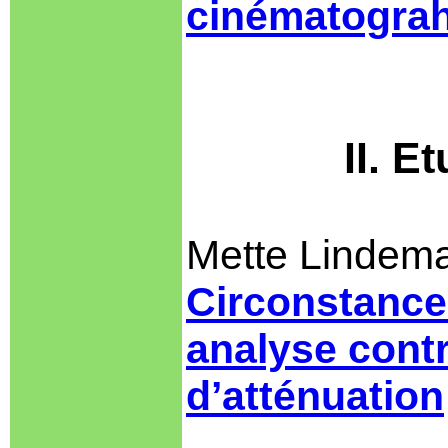
cinématogra
II. E
Mette Lindem
Circonstance
analyse contr
d’atténuation