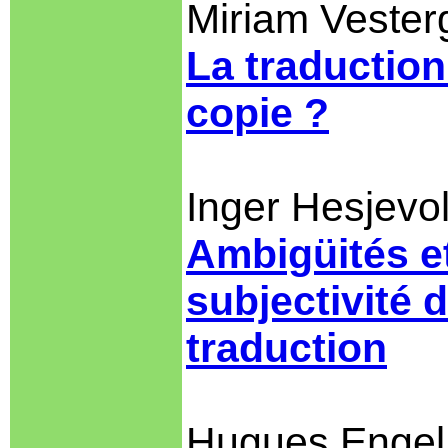
Miriam Veste
La traduction
copie ?
Inger Hesjevo
Ambigüités et
subjectivité 
traduction
Hugues Engel