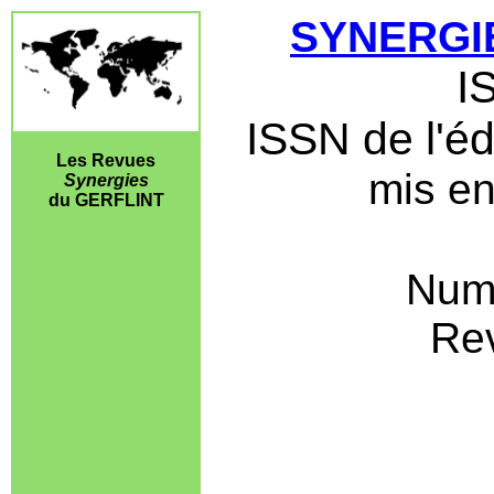
SYNERGI
I
ISSN de l'éd
Les Revues
mis en 
Synergies
du GERFLINT
Numé
Re