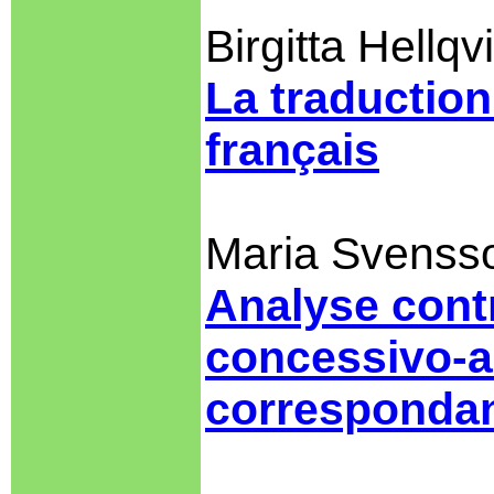
Birgitta Hellqvi
La traduction
français
Maria Svenss
Analyse contr
concessivo-ad
correspondan