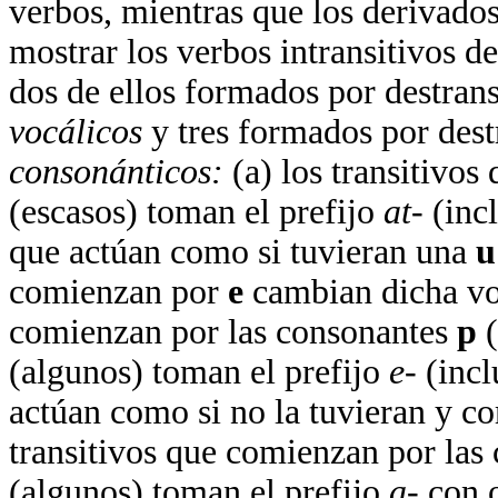
verbos, mientras que los derivados 
mostrar los verbos intransitivos d
dos de ellos formados por destrans
vocálicos
y tres formados por dest
consonánticos:
(a) los transitivo
(escasos) toman el prefijo
at-
(inc
que actúan como si tuvieran una
u
comienzan por
e
cambian dicha vo
comienzan por las consonantes
p
(
(algunos) toman el prefijo
e-
(incl
actúan como si no la tuvieran y co
transitivos que comienzan por las
(algunos) toman el prefijo
a-
con o