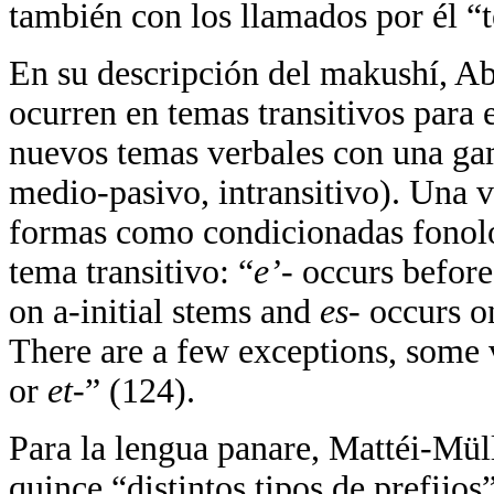
también con los llamados por él “t
En su descripción del makushí, Ab
ocurren en temas transitivos para e
nuevos temas verbales con una gam
medio-pasivo, intransitivo). Una v
formas como condicionadas fonoló
tema transitivo: “
e’-
occurs before
on a-initial stems and
es-
occurs on
There are a few exceptions, some 
or
et-
”
(124).
Para la lengua panare, Mattéi-Müll
quince “distintos tipos de prefijos