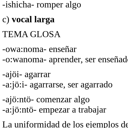
-ishicha- romper algo
c)
vocal larga
TEMA GLOSA
-owa:noma- enseñar
-o:wanoma- aprender, ser enseñad
-ajöi- agarrar
-a:jö:i- agarrarse, ser agarrado
-ajö:ntö- comenzar algo
-a:jö:ntö- empezar a trabajar
La uniformidad de los ejemplos des