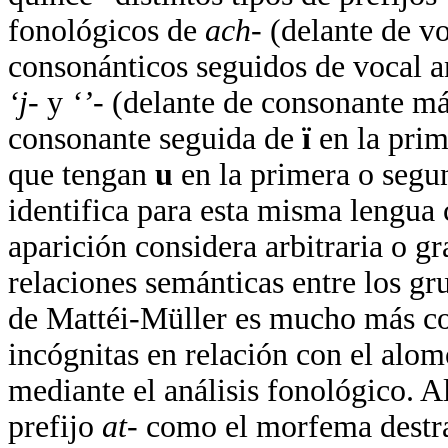
fonológicos de
ach-
(delante de vo
consonánticos seguidos de vocal an
‘j-
y
‘’-
(delante de consonante má
consonante seguida de
ï
en la prim
que tengan
u
en la primera o segun
identifica para esta misma lengua 
aparición considera arbitraria o gr
relaciones semánticas entre los g
de Mattéi-Müller es mucho más com
incógnitas en relación con el alo
mediante el análisis fonológico. A
prefijo
at-
como el morfema destra