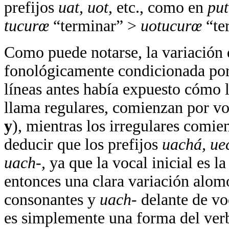
prefijos
uat, uot,
etc., como en
pu
tucurœ
“terminar” >
uotucurœ
“te
Como puede notarse, la variación 
fonológicamente condicionada por 
líneas antes había expuesto cómo l
llama regulares, comienzan por vo
y
), mientras los irregulares comie
deducir que los prefijos
uach
á
, u
uach-,
ya que la vocal inicial es l
entonces una clara variación alom
consonantes y
uach-
delante de vo
es simplemente una forma del ver