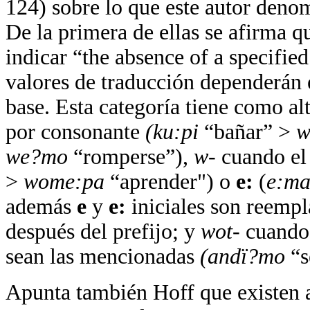
124) sobre lo que este autor deno
De la primera de ellas se afirma q
indicar “the absence of a specified
valores de traducción dependerán 
base. Esta categoría tiene como a
por consonante
(ku:pi
“bañar” >
w
we?mo
“romperse”),
w-
cuando el
>
wome:pa
“aprender") o
e:
(
e:m
además
e
y
e:
iniciales son reemp
después del prefijo; y
wot-
cuando
sean las mencionadas
(and
ï
?mo
“s
Apunta también Hoff que existen