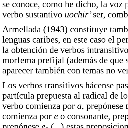
se conoce, como he dicho, la voz p
verbo sustantivo
uochir’
ser, comb
Armellada (1943) constituye tambi
lenguas caribes, en este caso el 
la obtención de verbos intransitivo
morfema prefijal (además de que 
aparecer también con temas no ver
Los verbos transitivos hácense pa
partícula prepuesta al radical de lo
verbo comienza por
a,
prepónese
comienza por
e
o consonante, pre
prepónese
e-
(...) estas preposicion