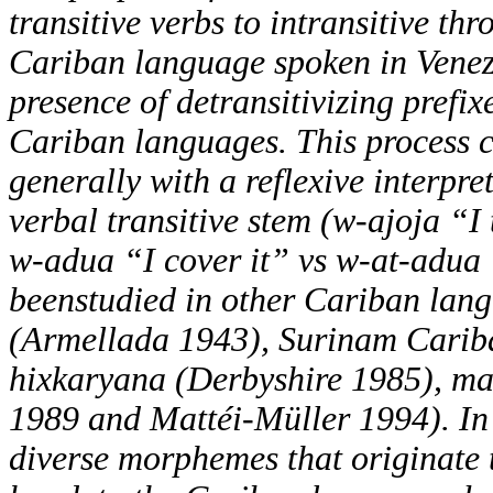
transitive verbs to intransitive th
Cariban language spoken in Venez
presence of detransitivizing pref
Cariban languages. This process con
generally with a reflexive interpr
verbal transitive stem (w-ajoja “I
w-adua “I cover it” vs w-at-adua 
beenstudied in other Cariban lan
(Armellada 1943), Surinam Cariba
hixkaryana (Derbyshire 1985), ma
1989 and Mattéi-Müller 1994). In 
diverse morphemes that originate 