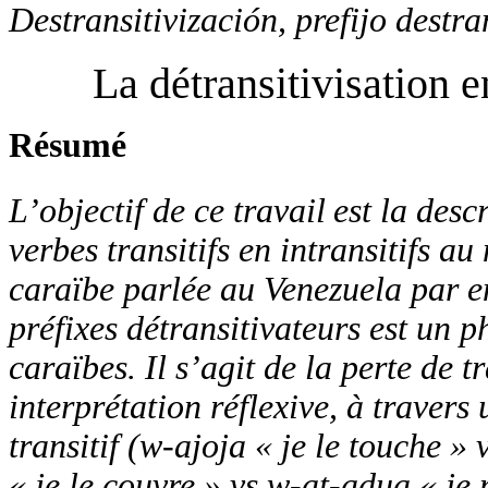
Destransitivización, prefijo destra
La détransitivisation 
Résumé
L’objectif de ce travail
est la desc
verbes transitifs en intransitifs 
caraïbe parlée au Venezuela par e
préfixes détransitivateurs
est un p
caraïbes. Il s’agit de la perte de 
interprétation réflexive, à traver
transitif (w-ajoja « je le touche »
« je le couvre » vs w-at-adua « je