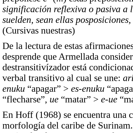
significación reflexiva o
pasiva a 
suelden, sean ellas posposiciones
(Cursivas nuestras)
De la lectura de estas afirmacione
desprende que Armellada considera
destransitivízador está condiciona
verbal transitivo al cual se une:
ar
enuku
“apagar” >
es-enuku
“apaga
“flecharse”,
ue
“matar” >
e-ue
“ma
En Hoff (1968) se encuentra una cl
morfología del caribe de Surinam.