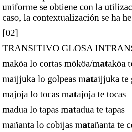
uniforme se obtiene con la utiliza
caso, la contextualización se ha h
[02]
TRANSITIVO GLOSA INTRAN
maköa lo cortas mököa/m
at
aköa t
maijjuka lo golpeas m
at
aijjuka te
majoja lo tocas m
at
ajoja te tocas
madua lo tapas m
at
adua te tapas
mañanta lo cobijas m
at
añanta te c