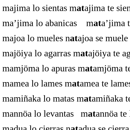
majima lo sientas m
at
ajima te sie
ma’jima lo abanicas m
at
a’jima 
majoa lo mueles n
at
ajoa se muele
majöiya lo agarras m
at
ajöiya te a
mamjöma lo apuras m
at
amjöma te
mamea lo lames m
at
amea te lame
mamiñaka lo matas m
at
amiñaka t
mannöa lo levantas m
at
annöa te 
madua lo cierras n
at
adua se cierra