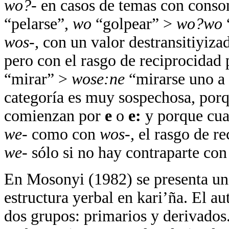
wo?-
en casos de temas con conson
“pelarse”,
wo
“golpear” >
wo?wo
wos-,
con un valor destransitiyizad
pero con el rasgo de reciprocidad
“mirar” >
wose:ne
“mirarse uno a
categoría es muy sospechosa, porq
comienzan por
e
o
e:
y porque cuan
we-
como con
wos-,
el rasgo de re
we-
sólo si no hay contraparte co
En Mosonyi (1982) se presenta un 
estructura yerbal en kari’ña. El aut
dos grupos: primarios y derivados