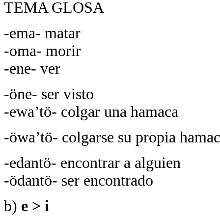
TEMA GLOSA
-ema- matar
-oma- morir
-ene- ver
-öne- ser visto
-ewa’tö- colgar una hamaca
-öwa’tö- colgarse su propia hama
-edantö- encontrar a alguien
-ödantö- ser encontrado
b)
e > i