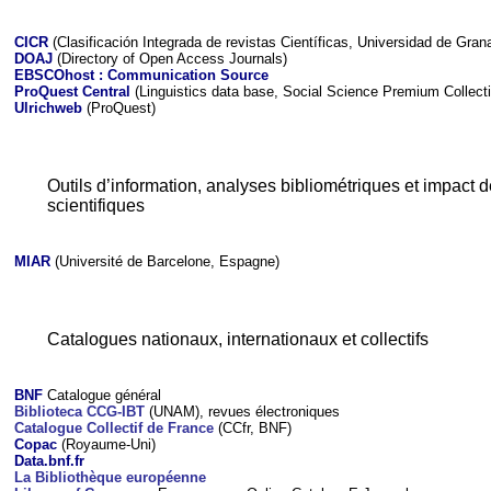
CICR
(Clasificación Integrada de revistas Científicas, Universidad de Gra
DOAJ
(Directory of Open Access Journals)
EBSCOhost : Communication Source
ProQuest Central
(Linguistics data base, Social Science Premium Collect
Ulrichweb
(ProQuest)
Outils d’information, anal
yses bibliométriques et impact 
scientifiques
MIAR
(Université de Barcelone, Espagne)
Catalogues nationaux, internationaux et collectifs
BNF
Catalogue général
Biblioteca CCG-IBT
(UNAM), revues électroniques
Catalogue Collectif de France
(CCfr, BNF)
Copac
(Royaume-Uni)
Data.bnf.fr
La Bibliothèque européenne