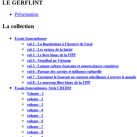
LE GERFLINT
Présentation
La collection
Essais francophones
vol-1 : La linguistique à l'épreuve de l'oral
vol-2 : Les enjeux de la laïcité
vol-3 : Le livre blanc de la FIPF
vol-4 : Stendhal au Vietnam
vol-5 : Langue culture française et neurosciences cognitives
vol-6 : Partage des savoirs et influence culturelle
vol-7 : Enseigner le français en contexte plurilingue à travers le monde
vol-8 : Le nouveau libre blanc de la FIPF
Essais francophones. Série CREDIF
Volume - 1
volume - 2
volume - 3
volume - 4
volume - 5
volume - 6
volume - 7
volume - 8