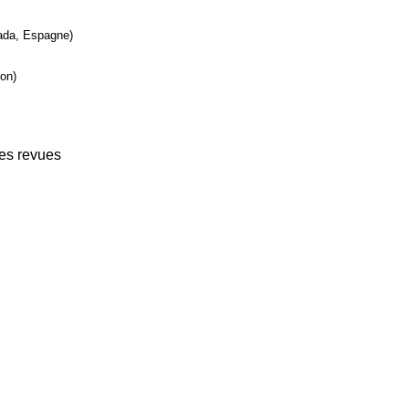
nada, Espagne)
ion)
des revues