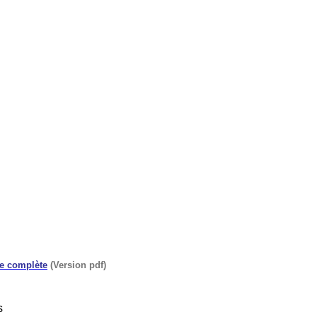
te complète
(Version pdf)
s