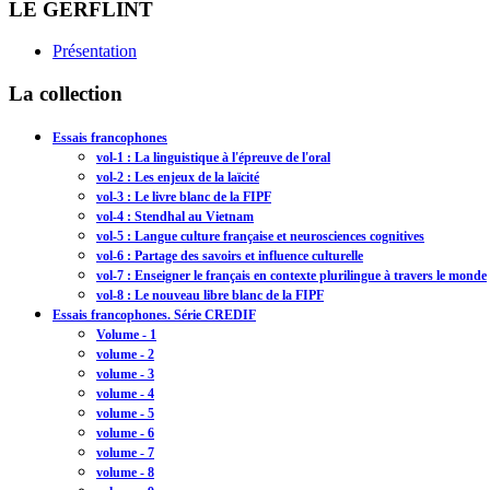
LE GERFLINT
Présentation
La collection
Essais francophones
vol-1 : La linguistique à l'épreuve de l'oral
vol-2 : Les enjeux de la laïcité
vol-3 : Le livre blanc de la FIPF
vol-4 : Stendhal au Vietnam
vol-5 : Langue culture française et neurosciences cognitives
vol-6 : Partage des savoirs et influence culturelle
vol-7 : Enseigner le français en contexte plurilingue à travers le monde
vol-8 : Le nouveau libre blanc de la FIPF
Essais francophones. Série CREDIF
Volume - 1
volume - 2
volume - 3
volume - 4
volume - 5
volume - 6
volume - 7
volume - 8