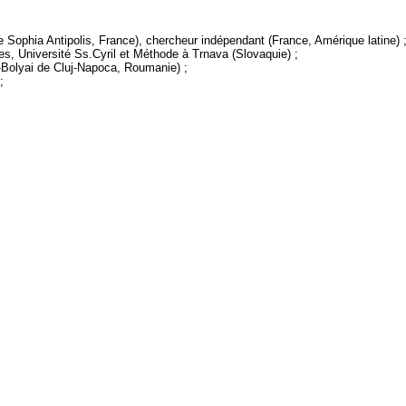
e Sophia Antipolis, France), chercheur indépendant (France, Amérique latine) 
es, Université Ss.Cyril et Méthode à Trnava (Slovaquie) ;
-Bolyai de Cluj-Napoca, Roumanie) ;
;