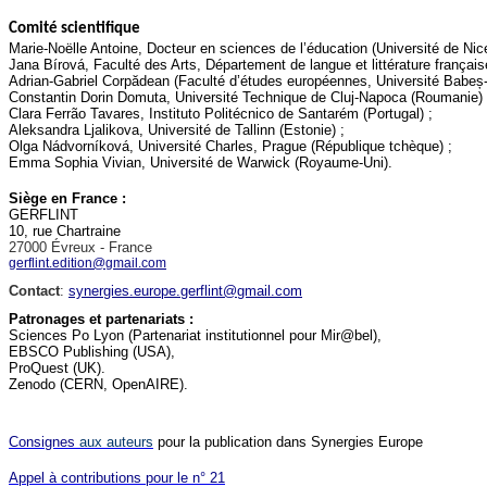
Comité scientifique
Marie-Noëlle Antoine, Docteur en sciences de l’éducation (Université de Nic
Jana Bírová, Faculté des Arts, Département de langue et littérature français
Adrian-Gabriel Corpădean (Faculté d’études européennes, Université Babeș
Constantin Dorin Domuta, Université Technique de Cluj-Napoca (Roumanie) 
Clara Ferrão Tavares, Instituto Politécnico de Santarém (Portugal) ;
Aleksandra Ljalikova, Université de Tallinn (Estonie) ;
Olga Nádvorníková, Université Charles, Prague (République tchèque) ;
Emma Sophia Vivian, Université de Warwick (Royaume-Uni).
Siège en France :
GERFLINT
10, rue Chartraine
27000 Évreux - France
gerflint.edition@gmail.com
Contact
:
synergies.europe.gerflint@gmail.com
Patronages et partenariats :
Sciences Po Lyon (Partenariat institutionnel pour Mir@bel),
EBSCO Publishing (USA),
ProQuest (UK).
Zenodo (CERN, OpenAIRE).
Consignes
aux auteurs
pour la publication dans Synergies Europe
Appel à contributions pour le n° 21