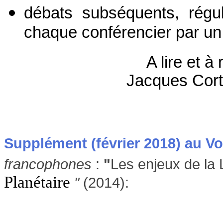
débats subséquents, régu
chaque conférencier par un 
A lire et à
Jacques Cor
Supplément
(février 2018) au V
francophones
:
"
Les enjeux de la L
Planétaire
"
(2014):