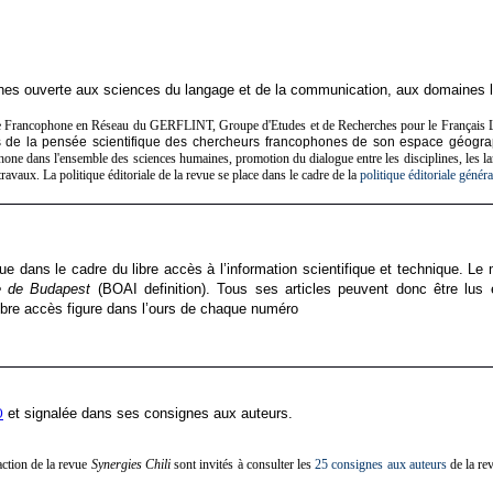
ouverte aux sciences du langage et de la commu­nication, aux domaines lingui
que Francophone en Réseau du GERFLINT, Groupe d'Etudes et de Recherches pour le Français L
issus de la pensée scientifique des chercheurs francophones de son espace géogr
hone dans l'ensemble des sciences humaines, promotion du dialogue entre les disciplines, les la
travaux. La politique éditoriale de la revue se place dans le cadre de la
politique éditoriale généra
ue dans le cadre du libre accès à l’information scientifique et technique. Le
ve de Budapest
(BOAI definition). Tous ses articles peuvent donc être lus et
libre accès figure dans l’ours de chaque numéro
et signalée dans ses consignes aux auteurs.
O
action de la revue
Synergies Chili
sont invités à consulter les
25 consignes aux auteurs
de la rev