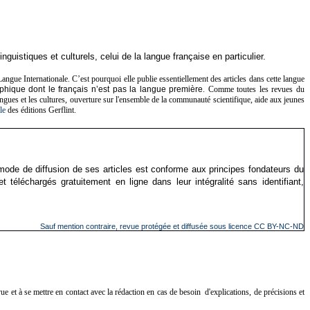
stiques et culturels, celui de la langue française en particulier.
angue Internationale.
C’est pourquoi elle publie essentiellement des articles dans cette langue
aphique dont le français n’est pas la langue première
.
Comme toutes les revues du
ngues et les cultures, ouverture sur l'ensemble de la communauté scientifique, aide aux jeunes
le
des éditions Gerflint.
 mode de diffusion de ses articles est conforme aux principes fondateurs du
 téléchargés gratuitement en ligne dans leur intégralité sans identifiant,
Sauf mention contraire, revue protégée et diffusée sous licence CC BY-NC-ND
ue et à se mettre en contact avec la rédaction en cas de besoin d'explications, de précisions et