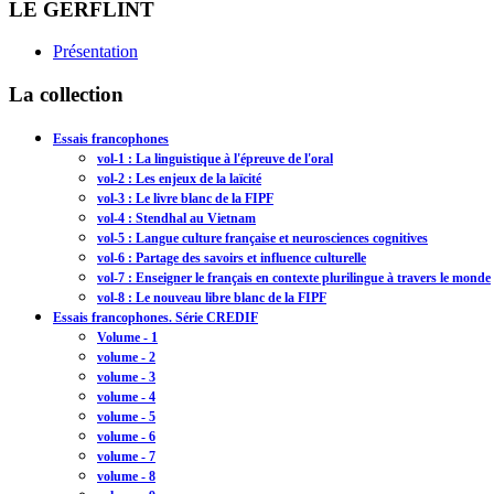
LE GERFLINT
Présentation
La collection
Essais francophones
vol-1 : La linguistique à l'épreuve de l'oral
vol-2 : Les enjeux de la laïcité
vol-3 : Le livre blanc de la FIPF
vol-4 : Stendhal au Vietnam
vol-5 : Langue culture française et neurosciences cognitives
vol-6 : Partage des savoirs et influence culturelle
vol-7 : Enseigner le français en contexte plurilingue à travers le monde
vol-8 : Le nouveau libre blanc de la FIPF
Essais francophones. Série CREDIF
Volume - 1
volume - 2
volume - 3
volume - 4
volume - 5
volume - 6
volume - 7
volume - 8