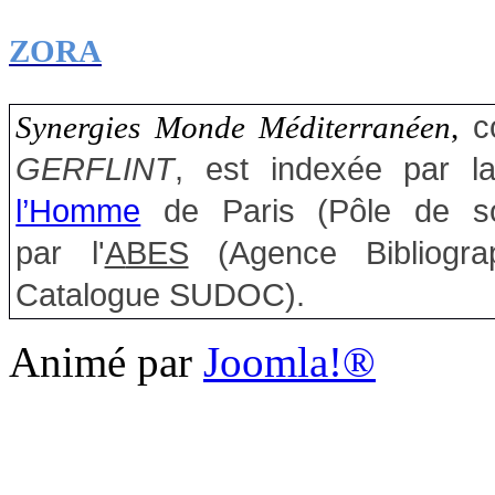
ZORA
c
Synergies Monde Méditerranéen
,
GERFLINT
, est indexée
par 
l’Homme
de Paris (
Pôle de s
par l'
A
BES
(Agence Bibliograp
Catalogue
SUDOC
).
Animé par
Joomla!®