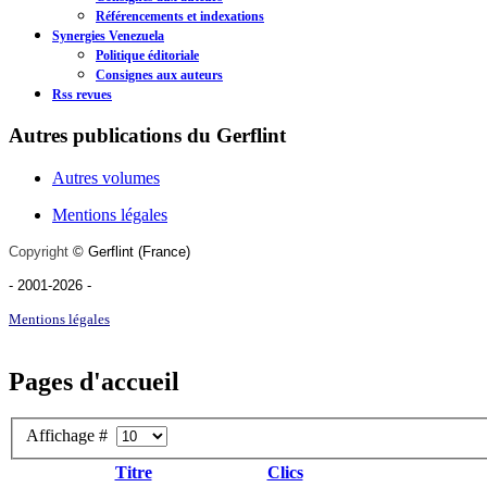
Référencements et indexations
Synergies Venezuela
Politique éditoriale
Consignes aux auteurs
Rss revues
Autres publications du Gerflint
Autres volumes
Mentions légales
Copyright
©
Gerflint
(France)
- 2001-2026
-
Mentions légales
Pages d'accueil
Affichage #
Titre
Clics