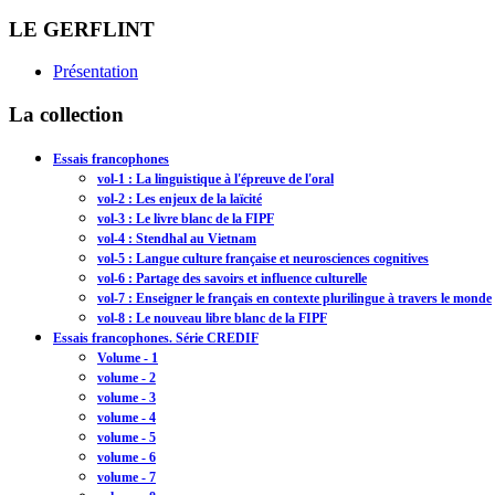
LE GERFLINT
Présentation
La collection
Essais francophones
vol-1 : La linguistique à l'épreuve de l'oral
vol-2 : Les enjeux de la laïcité
vol-3 : Le livre blanc de la FIPF
vol-4 : Stendhal au Vietnam
vol-5 : Langue culture française et neurosciences cognitives
vol-6 : Partage des savoirs et influence culturelle
vol-7 : Enseigner le français en contexte plurilingue à travers le monde
vol-8 : Le nouveau libre blanc de la FIPF
Essais francophones. Série CREDIF
Volume - 1
volume - 2
volume - 3
volume - 4
volume - 5
volume - 6
volume - 7