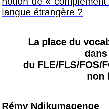
notion de « complément 
langue étrangère ?
La place du vocab
dans 
du FLE/FLS/FOS/FO
non 
Rémy Ndikumagenge