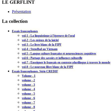
LE GERFLINT
Présentation
La collection
Essais francophones
vol-1 : La linguistique à l'épreuve de l'oral
vol-2 : Les enjeux de la laïcité
vol-3 : Le livre blanc de la FIPF
vol-4 : Stendhal au Vietnam
vol-5 : Langue culture française et neurosciences cognitives
vol-6 : Partage des savoirs et influence culturelle
vol-7 : Enseigner le français en contexte plurilingue à travers le monde
vol-8 : Le nouveau libre blanc de la FIPF
Essais francophones. Série CREDIF
Volume - 1
volume - 2
volume - 3
volume - 4
volume - 5
volume - 6
volume - 7
volume - 8