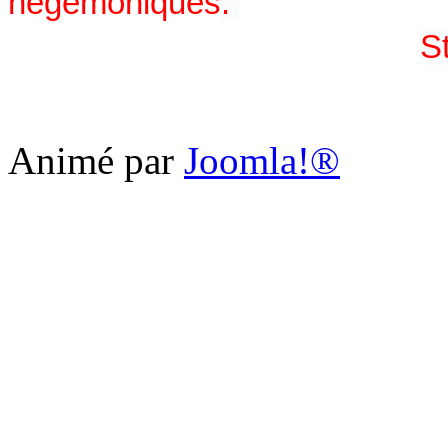
hégémoniques
.
S
Animé par
Joomla!®