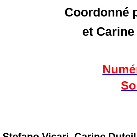
Coordonné p
et Carine
Numér
So
Stefano Vicari, Carine Dutei