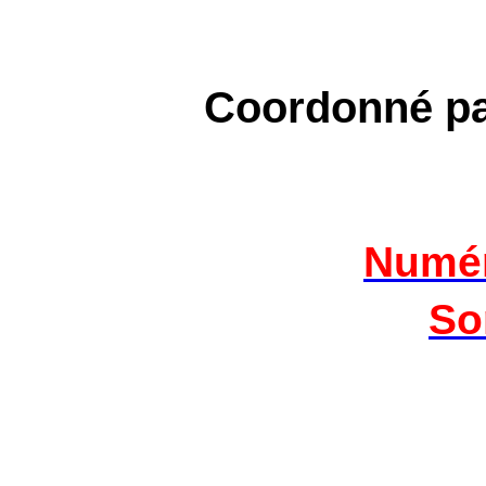
Coordonné p
Numér
So