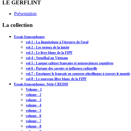
LE GERFLINT
Présentation
La collection
Essais francophones
vol-1 : La linguistique à l'épreuve de l'oral
vol-2 : Les enjeux de la laïcité
vol-3 : Le livre blanc de la FIPF
vol-4 : Stendhal au Vietnam
vol-5 : Langue culture française et neurosciences cognitives
vol-6 : Partage des savoirs et influence culturelle
vol-7 : Enseigner le français en contexte plurilingue à travers le monde
vol-8 : Le nouveau libre blanc de la FIPF
Essais francophones. Série CREDIF
Volume - 1
volume - 2
volume - 3
volume - 4
volume - 5
volume - 6
volume - 7
volume - 8