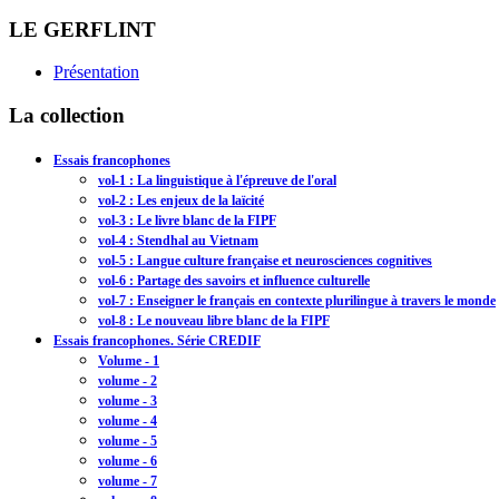
LE GERFLINT
Présentation
La collection
Essais francophones
vol-1 : La linguistique à l'épreuve de l'oral
vol-2 : Les enjeux de la laïcité
vol-3 : Le livre blanc de la FIPF
vol-4 : Stendhal au Vietnam
vol-5 : Langue culture française et neurosciences cognitives
vol-6 : Partage des savoirs et influence culturelle
vol-7 : Enseigner le français en contexte plurilingue à travers le monde
vol-8 : Le nouveau libre blanc de la FIPF
Essais francophones. Série CREDIF
Volume - 1
volume - 2
volume - 3
volume - 4
volume - 5
volume - 6
volume - 7