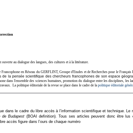
orrection
uverte au dialogue des langues, des cultures et à la littérature.
 Francophone en Réseau du GERFLINT, Groupe d'Etudes et de Recherches pour le Français Langu
 issus de la pensée scientifique des chercheurs francophones de son espace géogr
one dans l'ensemble des sciences humaines, promotion du dialogue entre les disciplines, les la
 travaux. La politique éditoriale de la revue se place dans le cadre de la
politique éditoriale géné
ue dans le cadre du libre accès à l’information scientifique et technique. Le
ve de Budapest
(BOAI definition). Tous ses articles peuvent donc être lus et
libre accès figure dans l’ours de chaque numéro